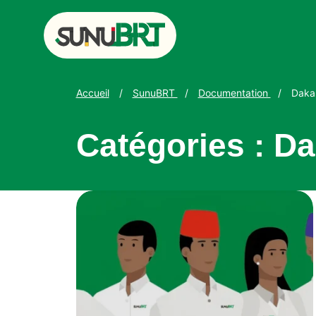
Sunu BRT &#8211; Bus Rapid Transit Dakar
Accueil
/
SunuBRT
/
Documentation
/
Dakar
Catégories :
Da