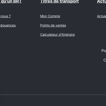
e qu'un BRT
Titres de transport
Actu
-nous ?
Mon Compte
Actua
fréquences
Points de ventes
Calculateur d'itinéraire
Po
C
z-nous sur Facebook
ez-nous sur Instagram
ivez-nous sur Youtube
uivez-nous sur Linkedin
Suivez-nous sur Tiktok