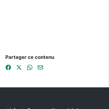
Partager ce contenu
Partager sur Facebook (nouvelle fenêtre)
Partager sur X / Twitter (nouvelle fenêtre)
Partager sur WhatsApp
Partager par mail