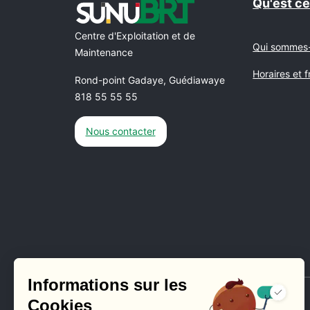
Qu'est c
Centre d'Exploitation et de
Qui sommes
Maintenance
Horaires et 
Rond-point Gadaye, Guédiawaye
818 55 55 55
Nous contacter
Suive
Suiv
Su
S