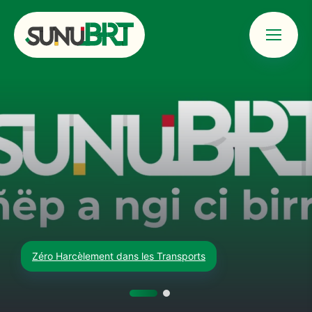
Menu
Sunu BRT &#8211; Bus R
Zéro Harcèlement dans les Transports