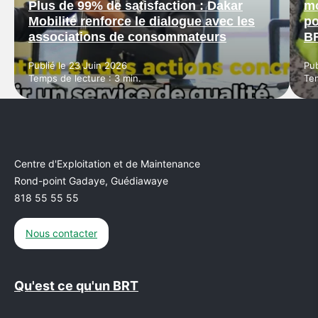
Plus de 99% de satisfaction : Dakar
mo
Mobilité renforce le dialogue avec les
po
associations de consommateurs
BR
Publié le 23 Juin 2026
Pub
Temps de lecture : 3 min.
Tem
Centre d'Exploitation et de Maintenance
Rond-point Gadaye, Guédiawaye
818 55 55 55
Nous contacter
Qu'est ce qu'un BRT