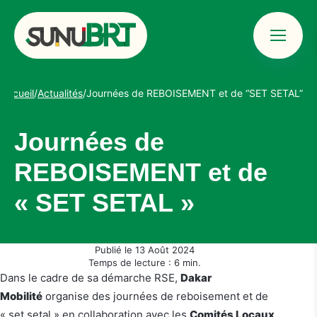
Menu
Sunu BRT &#8211; Bus Rapid Transit Dakar
Accueil
/
Actualités
/
Journées de REBOISEMENT et de “SET SETAL”
Journées de
REBOISEMENT et de
« SET SETAL »
Publié le 13 Août 2024
Temps de lecture : 6 min.
Dans le cadre de sa démarche RSE,
Dakar
Mobilité
organise des journées de reboisement et de
« set setal » en collaboration avec les
Comités Locaux