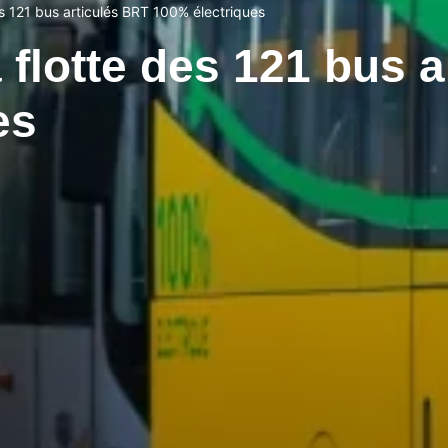
es 121 bus articulés BRT 100% électriques
 flotte des 121 bus 
es