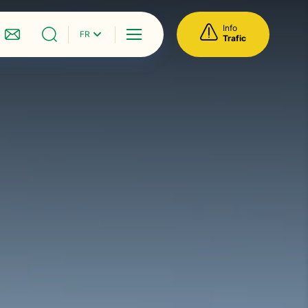
Info
FR
Menu
Trafic
ique
Nous contacter
Je recherche